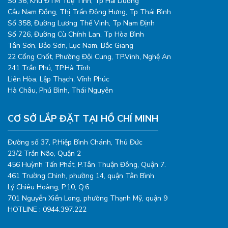
Số 36, Khu ĐTM Tuệ Tĩnh, Tp Hải Dương
Cầu Nam Đồng, Thị Trấn Đông Hưng, Tp Thái Bình
Số 358, Đường Lương Thế Vinh, Tp Nam Định
Số 726, Đường Cù Chính Lan, Tp Hòa Bình
Tân Sơn, Bảo Sơn, Lục Nam, Bắc Giang
22 Cổng Chốt, Phường Đội Cung, TP.Vinh, Nghệ An
241 Trần Phú, TP.Hà Tĩnh
Liên Hòa, Lập Thạch, Vĩnh Phúc
Hà Châu, Phú Bình, Thái Nguyên
CƠ SỞ LẮP ĐẶT TẠI HỒ CHÍ MINH
Đường số 37, P.Hiệp Bình Chánh, Thủ Đức
23/2 Trần Não, Quận 2
456 Huỳnh Tấn Phát, P.Tân Thuận Đông, Quận 7.
461 Trường Chinh, phường 14, quận Tân Bình
Lý Chiêu Hoàng, P.10, Q.6
701 Nguyễn Xiển Long, phường Thạnh Mỹ, quận 9
HOTLINE : 0944.397.222