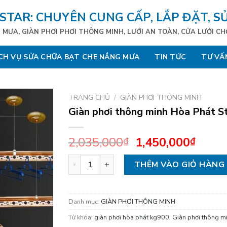
STAR: CHUYÊN CUNG CẤP, LẮP ĐẶT, S
MƯA, GIÀN PHƠI PHƠI THÔNG MINH, LƯỚI AN TOÀN, CỬA LƯỚI C
CH VỤ SỬA CHỮA BẠT CHE NẮNG MƯA
TIN TỨC
TƯ VẤ
TRANG CHỦ
/
GIÀN PHƠI THÔNG MINH
Giàn phơi thông minh Hòa Phát S
2,035,000
1,450,000
₫
₫
Giàn phơi thông minh Hòa Phát Star KG900 
THÊM VÀO GIỎ HÀNG
Danh mục:
GIÀN PHƠI THÔNG MINH
Từ khóa:
giàn phơi hòa phát kg900
,
Giàn phơi thông m