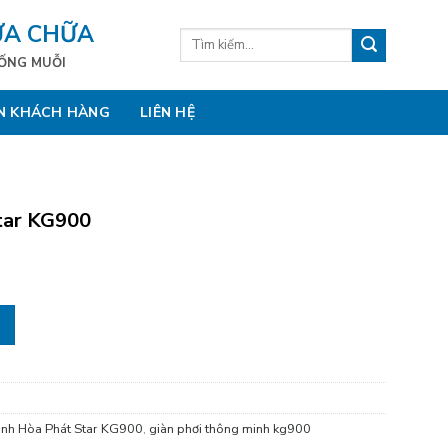
ỬA CHỮA
Tìm
kiếm:
HỐNG MUỖI
N KHÁCH HÀNG
LIÊN HỆ
tar KG900
số lượng
inh Hòa Phát Star KG900
,
giàn phơi thông minh kg900